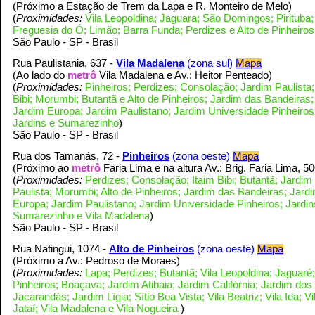
)
(Próximo a Estação de Trem da Lapa e R. Monteiro de Melo
(
Proximidades:
Vila Leopoldina; Jaguara; São Domingos; Pirituba;
Freguesia do Ó; Limão; Barra Funda; Perdizes e Alto de Pinheiro
S
ão Paulo - SP - Brasil
Rua Paulistania, 637 -
Vila Madalena
(zona sul)
Mapa
(Ao lado do
metrô
Vila Madalena e Av.: Heitor Penteado
)
(
Proximidades:
Pinheiros; Perdizes; Consolação; Jardim Paulista;
Bibi; Morumbi; Butantã e Alto de Pinheiros;
Jardim das Bandeiras;
Jardim Europa; Jardim Paulistano; Jardim Universidade Pinheiros
Jardins e Sumarezinho
)
S
ão Paulo - SP - Brasil
Rua dos Tamanás, 72 -
Pinheiros
(zona oeste)
Mapa
(Próximo ao
metrô
Faria Lima e na altura Av.: Brig. Faria Lima, 5
(
Proximidades:
Perdizes; Consolação; Itaim Bibi; Butantã; Jardim
Paulista; Morumbi; Alto de Pinheiros;
Jardim das Bandeiras; Jard
Europa; Jardim Paulistano; Jardim Universidade Pinheiros; Jardin
Sumarezinho e Vila Madalena
)
S
ão Paulo - SP - Brasil
Rua Natingui, 1074 -
Alto de Pinheiros
(zona oeste)
Mapa
(Próximo a Av.: Pedroso de Moraes
)
(
Proximidades:
Lapa; Perdizes; Butantã; Vila Leopoldina; Jaguaré;
Pinheiros; Boaçava; Jardim Atibaia; Jardim Califórnia; Jardim dos
Jacarandás; Jardim Lígia; Sítio Boa Vista; Vila Beatriz; Vila Ida; Vi
Jataí; Vila Madalena e Vila Nogueira
)