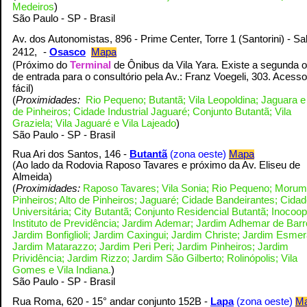
Medeiros
)
S
ão Paulo - SP - Brasil
Av. dos Autonomistas, 896 - Prime Center, Torre 1 (Santorini) - Sa
2412,
-
Osasco
Mapa
(Próximo do
Terminal
de Ônibus da Vila Yara. Existe a segunda 
de entrada para o consultório pela Av.: Franz Voegeli, 303. Acess
fácil
)
(
Proximidades:
Rio Pequeno; Butantã; Vila Leopoldina; Jaguara e 
de Pinheiros; Cidade Industrial Jaguaré; Conjunto Butantã; Vila
Graziela; Vila Jaguaré e Vila Lajeado
)
S
ão Paulo - SP - Brasil
Rua Ari dos Santos, 146 -
Butantã
(zona oeste)
Mapa
(Ao lado da Rodovia Raposo Tavares e próximo da Av. Eliseu de
)
Almeida
(
Proximidades:
Raposo Tavares; Vila Sonia; Rio Pequeno; Morum
Pinheiros; Alto de Pinheiros; Jaguaré; Cidade Bandeirantes; Cida
Universitária; City Butantã; Conjunto Residencial Butantã; Inocoop
Instituto de Previdência; Jardim Ademar; Jardim Adhemar de Barr
Jardim Bonfiglioli; Jardim Caxingui; Jardim Christe; Jardim Esmer
Jardim Matarazzo; Jardim Peri Peri; Jardim Pinheiros; Jardim
Prividência; Jardim Rizzo; Jardim São Gilberto; Rolinópolis; Vila
Gomes e Vila Indiana.
)
S
ão Paulo - SP - Brasil
Rua Roma, 620 -
15° andar conjunto 152B
-
Lapa
(zona oeste)
M