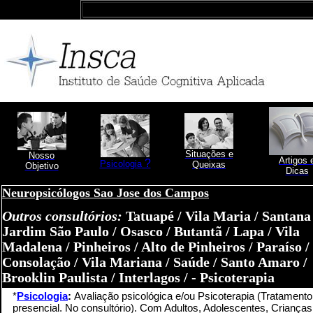
Situações e
Nosso
Artigos 
?
Psicologia
Queixas
Objetivo
Dicas
Neuropsicólogos Sao Jose dos Campos
Outros consultórios:
Tatuapé / Vila Maria / Santana 
Jardim São Paulo / Osasco / Butantã / Lapa / Vila
Madalena / Pinheiros / Alto de Pinheiros / Paraíso /
Consolação / Vila Mariana / Saúde / Santo Amaro /
Brooklin Paulista / Interlagos / - Psicoterapia
*
Psicologia
:
Avaliação psicológica e/ou Psicoterapia (Tratamento
presencial. No consultório). Com Adultos, Adolescentes, Crianças