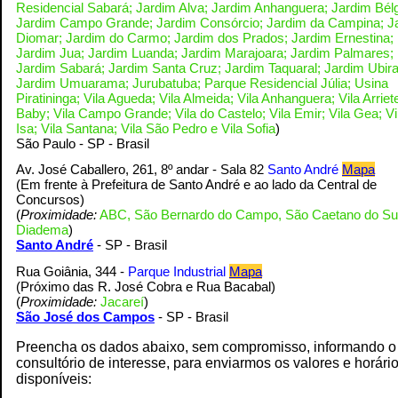
Residencial Sabará; Jardim Alva; Jardim Anhanguera; Jardim Bélg
Jardim Campo Grande; Jardim Consórcio; Jardim da Campina; J
Diomar; Jardim do Carmo; Jardim dos Prados; Jardim Ernestina;
Jardim Jua; Jardim Luanda; Jardim Marajoara; Jardim Palmares;
Jardim Sabará; Jardim Santa Cruz; Jardim Taquaral; Jardim Ubira
Jardim Umuarama; Jurubatuba; Parque Residencial Júlia; Usina
Piratininga; Vila Agueda; Vila Almeida; Vila Anhanguera; Vila Arriete
Baby; Vila Campo Grande; Vila do Castelo; Vila Emir; Vila Gea; Vi
Isa; Vila Santana; Vila São Pedro e Vila Sofia
)
S
ão Paulo - SP - Brasil
Av. José Caballero, 261, 8º andar - Sala 82
Santo André
Mapa
(Em frente à Prefeitura de Santo André e ao lado da Central de
Concursos
)
(
Proximidade:
ABC, São Bernardo do Campo, São Caetano do Su
Diadema
)
Santo André
- SP - Brasil
Rua Goiânia, 344 -
Parque Industrial
Mapa
(Próximo das R. José Cobra e Rua Bacabal
)
(
Proximidade:
Jacareí
)
S
ão José dos Campos
- SP - Brasil
Preencha os dados abaixo, sem compromisso, informando o
consultório de interesse, para enviarmos os valores e horári
disponíveis: