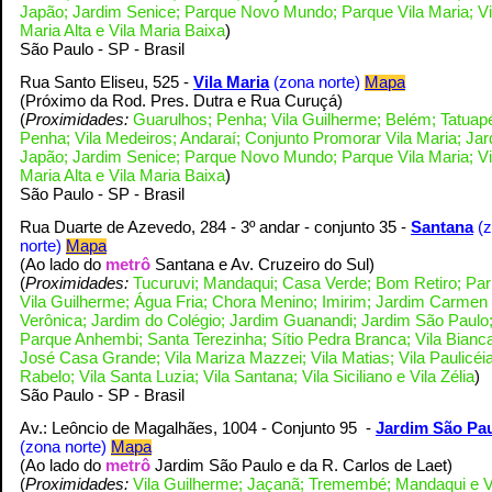
Japão; Jardim Senice; Parque Novo Mundo; Parque Vila Maria; Vi
Maria Alta e Vila Maria Baixa
)
S
ão Paulo - SP - Brasil
Rua Santo Eliseu, 525 -
Vila Maria
(zona norte)
Mapa
(Próximo da Rod. Pres. Dutra e Rua Curuçá
)
(
Proximidades:
Guarulhos; Penha; Vila Guilherme; Belém; Tatuap
Penha; Vila Medeiros; Andaraí; Conjunto Promorar Vila Maria; Ja
Japão; Jardim Senice; Parque Novo Mundo; Parque Vila Maria; Vi
Maria Alta e Vila Maria Baixa
)
S
ão Paulo - SP - Brasil
Rua Duarte de Azevedo, 284 -
3º andar - conjunto 35
-
Santana
(
norte)
Mapa
(Ao lado do
metrô
Santana e Av. Cruzeiro do Sul
)
(
Proximidades:
Tucuruvi; Mandaqui; Casa Verde; Bom Retiro; Par
Vila Guilherme; Água Fria; Chora Menino; Imirim; Jardim Carmen
Verônica; Jardim do Colégio; Jardim Guanandi; Jardim São Paulo
Parque Anhembi; Santa Terezinha; Sítio Pedra Branca; Vila Bianca
José Casa Grande; Vila Mariza Mazzei; Vila Matias; Vila Paulicéia
Rabelo; Vila Santa Luzia; Vila Santana; Vila Siciliano e Vila Zélia
)
S
ão Paulo - SP - Brasil
Av.: Leôncio de Magalhães, 1004 - Conjunto 95 -
Jardim São Pa
(zona norte)
Mapa
(Ao lado do
metrô
Jardim São Paulo e da R. Carlos de Laet
)
(
Proximidades:
Vila Guilherme; Jaçanã; Tremembé; Mandaqui e V