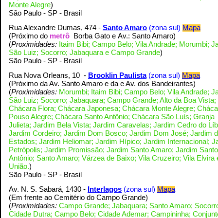
Monte Alegre
)
S
ão Paulo - SP - Brasil
Rua Alexandre Dumas, 474 -
Santo Amaro
(zona sul)
Mapa
(Próximo do
metrô
Borba Gato e
Av.: Santo Amaro
)
(
Proximidades:
Itaim Bibi; Campo Belo; Vila Andrade; Morumbi; J
São Luiz; Socorro; Jabaquara e Campo Grande
)
S
ão Paulo - SP - Brasil
Rua Nova Orleans, 10 -
Brooklin Paulista
(zona sul)
Mapa
(Próximo da Av. Santo Amaro e da e Av. dos Bandeirantes
)
(
Proximidades:
Morumbi; Itaim Bibi; Campo Belo; Vila Andrade; J
São Luiz; Socorro; Jabaquara; Campo Grande; Alto da Boa Vista;
Chácara Flora; Chácara Japonesa; Chácara Monte Alegre; Cháca
Pouso Alegre; Chácara Santo Antônio; Chácara São Luís; Granja
Julieta; Jardim Bela Vista; Jardim Caravelas; Jardim Cedro do Lí
Jardim Cordeiro; Jardim Dom Bosco; Jardim Dom José; Jardim 
Estados; Jardim Heliomar; Jardim Hípico; Jardim Internacional; J
Petrópolis; Jardim Promissão; Jardim Santo Amaro; Jardim Santo
Antônio; Santo Amaro; Várzea de Baixo; Vila Cruzeiro; Vila Elvira 
União.
)
S
ão Paulo - SP - Brasil
Av. N. S. Sabará, 1430 -
Interlagos
(zona sul)
Mapa
(Em frente ao Cemitério do Campo Grande
)
(
Proximidades:
Campo Grande; Jabaquara; Santo Amaro; Socorr
Cidade Dutra; Campo Belo; Cidade Ademar
; Campininha; Conjunt