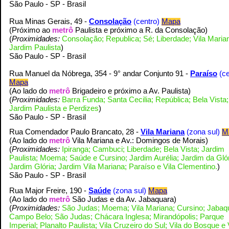
S
ão Paulo - SP - Brasil
Rua Minas Gerais, 49 -
Consolação
(centro)
Mapa
(
Próximo ao
metrô
Paulista e próximo a R. da Consolação
)
(
Proximidades:
Consolação; Republica; Sé; Liberdade; Vila Maria
Jardim Paulista
)
S
ão Paulo - SP - Brasil
Rua Manuel da Nóbrega, 354 - 9° andar Conjunto 91 -
Paraíso
(c
Mapa
(Ao lado do
metrô
Brigadeiro e próximo a Av. Paulista
)
(
Proximidades:
Barra Funda; Santa Cecilia; República; Bela Vista;
Jardim Paulista e Perdizes
)
S
ão Paulo - SP - Brasil
Rua Comendador Paulo Brancato, 28
-
Vila Mariana
(zona sul)
M
(Ao lado do
metrô
Vila Mariana e Av.: Domingos de Morais
)
(
Proximidades:
Ipiranga; Cambuci; Liberdade; Bela Vista; Jardim
Paulista; Moema; Saúde e Cursino; Jardim Aurélia; Jardim da Glór
Jardim Glória; Jardim Vila Mariana; Paraíso e Vila Clementino.
)
S
ão Paulo - SP - Brasil
Rua Major Freire, 190 -
Saúde
(zona sul)
Mapa
(Ao lado do
metrô
São Judas e da Av. Jabaquara
)
(
Proximidades:
São Judas; Moema; Vila Mariana; Cursino; Jabaq
Campo Belo; São Judas; Chácara Inglesa; Mirandópolis; Parque
Imperial; Planalto Paulista; Vila Cruzeiro do Sul; Vila do Bosque e 