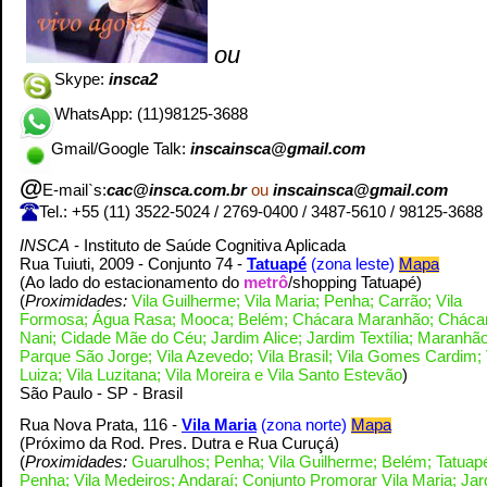
ou
Skype:
insca2
WhatsApp: (11)98125-3688
Gmail/Google Talk:
inscainsca@gmail.com
@
E-mail`s:
cac@insca.com.br
ou
inscainsca@gmail.com
Tel.: +55 (11)
3522-5024 /
2769-0400 /
3487-5610
/
98125-3688
INSCA
- Instituto de Saúde Cognitiva Aplicada
Rua Tuiuti, 2009 - Conjunto 74 -
Tatuapé
(zona leste)
Mapa
(Ao lado do estacionamento do
metrô
/shopping Tatuapé)
(
Proximidades:
Vila Guilherme; Vila Maria; Penha; Carrão; Vila
Formosa; Água Rasa; Mooca; Belém; Chácara Maranhão; Cháca
Nani; Cidade Mãe do Céu; Jardim Alice; Jardim Textília; Maranhão
Parque São Jorge; Vila Azevedo; Vila Brasil; Vila Gomes Cardim; 
Luiza; Vila Luzitana; Vila Moreira e Vila Santo Estevão
)
São Paulo - SP - Brasil
Rua Nova Prata, 116 -
Vila Maria
(zona norte)
Mapa
(Próximo da Rod. Pres. Dutra e Rua Curuçá
)
(
Proximidades:
Guarulhos; Penha; Vila Guilherme; Belém; Tatuap
Penha; Vila Medeiros; Andaraí; Conjunto Promorar Vila Maria; Ja