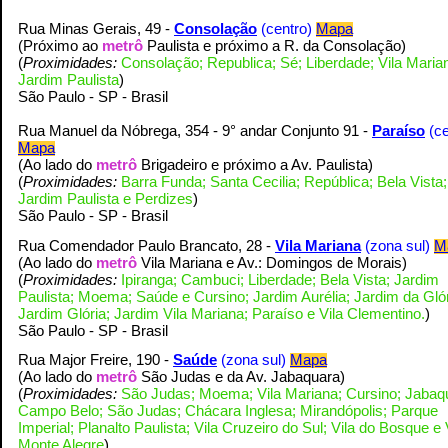
Rua Minas Gerais, 49 -
Consolação
(centro)
Mapa
(
Próximo ao
metrô
Paulista e próximo a R. da Consolação
)
(
Proximidades:
Consolação; Republica; Sé; Liberdade; Vila Maria
Jardim Paulista
)
S
ão Paulo - SP - Brasil
Rua Manuel da Nóbrega, 354 - 9° andar Conjunto 91 -
Paraíso
(c
Mapa
(Ao lado do
metrô
Brigadeiro e próximo a Av. Paulista
)
(
Proximidades:
Barra Funda; Santa Cecilia; República; Bela Vista;
Jardim Paulista e Perdizes
)
S
ão Paulo - SP - Brasil
Rua Comendador Paulo Brancato, 28
-
Vila Mariana
(zona sul)
M
(Ao lado do
metrô
Vila Mariana e Av.: Domingos de Morais
)
(
Proximidades:
Ipiranga; Cambuci; Liberdade; Bela Vista; Jardim
Paulista; Moema; Saúde e Cursino; Jardim Aurélia; Jardim da Glór
Jardim Glória; Jardim Vila Mariana; Paraíso e Vila Clementino.
)
S
ão Paulo - SP - Brasil
Rua Major Freire, 190 -
Saúde
(zona sul)
Mapa
(Ao lado do
metrô
São Judas e da Av. Jabaquara
)
(
Proximidades:
São Judas; Moema; Vila Mariana; Cursino; Jabaq
Campo Belo; São Judas; Chácara Inglesa; Mirandópolis; Parque
Imperial; Planalto Paulista; Vila Cruzeiro do Sul; Vila do Bosque e 
Monte Alegre
)