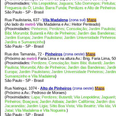
(
Proximidades:
Vila Leopoldina; Jaguara; São Domingos; Pirituba;
Freguesia do Ó; Limão; Barra Funda; Perdizes e Alto de Pinheiro
S
ão Paulo - SP - Brasil
Rua Paulistania, 637 -
Vila Madalena
(zona sul)
Mapa
(Ao lado do
metrô
Vila Madalena e Av.: Heitor Penteado
)
(
Proximidades:
Pinheiros; Perdizes; Consolação; Jardim Paulista;
Bibi; Morumbi; Butantã e Alto de Pinheiros;
Jardim das Bandeiras;
Jardim Europa; Jardim Paulistano; Jardim Universidade Pinheiros
Jardins e Sumarezinho
)
S
ão Paulo - SP - Brasil
Rua dos Tamanás, 72 -
Pinheiros
(zona oeste)
Mapa
(Próximo ao
metrô
Faria Lima e na altura Av.: Brig. Faria Lima, 5
(
Proximidades:
Perdizes; Consolação; Itaim Bibi; Butantã; Jardim
Paulista; Morumbi; Alto de Pinheiros;
Jardim das Bandeiras; Jard
Europa; Jardim Paulistano; Jardim Universidade Pinheiros; Jardin
Sumarezinho e Vila Madalena
)
S
ão Paulo - SP - Brasil
Rua Natingui, 1074 -
Alto de Pinheiros
(zona oeste)
Mapa
(Próximo a Av.: Pedroso de Moraes
)
(
Proximidades:
Lapa; Perdizes; Butantã; Vila Leopoldina; Jaguaré;
Pinheiros; Boaçava; Jardim Atibaia; Jardim Califórnia; Jardim dos
Jacarandás; Jardim Lígia; Sítio Boa Vista; Vila Beatriz; Vila Ida; Vi
Jataí; Vila Madalena e Vila Nogueira
)
S
ão Paulo - SP - Brasil