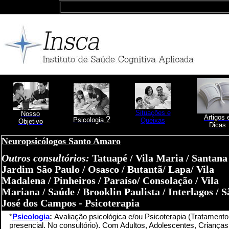
Situações e
Nosso
Artigos 
?
Psicologia
Queixas
Objetivo
Dicas
Neuropsicólogos Santo Amaro
Outros consultórios:
Tatuapé / Vila Maria / Santana 
Jardim São Paulo / Osasco / Butantã/ Lapa/ Vila
Madalena / Pinheiros / Paraíso/ Consolação / Vila
Mariana / Saúde / Brooklin Paulista / Interlagos / S
José dos Campos - Psicoterapia
*
Psicologia
:
Avaliação psicológica e/ou Psicoterapia (Tratamento
presencial. No consultório). Com Adultos, Adolescentes, Crianças