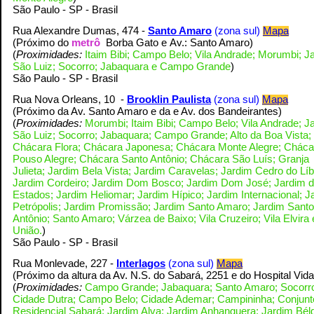
S
ão Paulo - SP - Brasil
Rua Alexandre Dumas, 474 -
Santo Amaro
(zona sul)
Mapa
(Próximo do
metrô
Borba Gato e
Av.: Santo Amaro
)
(
Proximidades:
Itaim Bibi; Campo Belo; Vila Andrade; Morumbi; J
São Luiz; Socorro; Jabaquara e Campo Grande
)
S
ão Paulo - SP - Brasil
Rua Nova Orleans, 10 -
Brooklin Paulista
(zona sul)
Mapa
(Próximo da Av. Santo Amaro e da e Av. dos Bandeirantes
)
(
Proximidades:
Morumbi; Itaim Bibi; Campo Belo; Vila Andrade; J
São Luiz; Socorro; Jabaquara; Campo Grande; Alto da Boa Vista;
Chácara Flora; Chácara Japonesa; Chácara Monte Alegre; Cháca
Pouso Alegre; Chácara Santo Antônio; Chácara São Luís; Granja
Julieta; Jardim Bela Vista; Jardim Caravelas; Jardim Cedro do Lí
Jardim Cordeiro; Jardim Dom Bosco; Jardim Dom José; Jardim 
Estados; Jardim Heliomar; Jardim Hípico; Jardim Internacional; J
Petrópolis; Jardim Promissão; Jardim Santo Amaro; Jardim Santo
Antônio; Santo Amaro; Várzea de Baixo; Vila Cruzeiro; Vila Elvira 
União.
)
S
ão Paulo - SP - Brasil
Rua Monlevade, 227 -
Interlagos
(zona sul)
Mapa
(Próximo da altura da Av. N.S. do Sabará, 2251 e do Hospital Vid
(
Proximidades:
Campo Grande; Jabaquara; Santo Amaro; Socorr
Cidade Dutra; Campo Belo; Cidade Ademar
; Campininha; Conjunt
Residencial Sabará; Jardim Alva; Jardim Anhanguera; Jardim Bélg