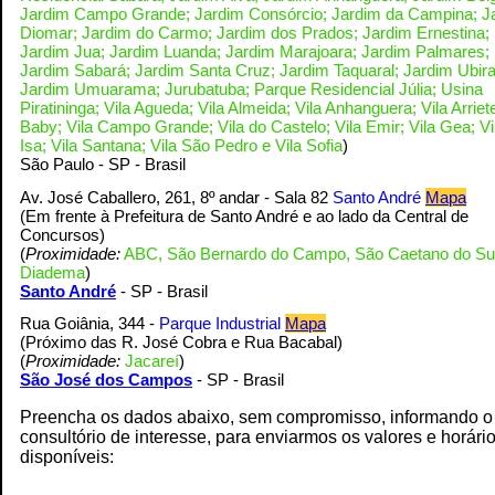
Jardim Campo Grande; Jardim Consórcio; Jardim da Campina; J
Diomar; Jardim do Carmo; Jardim dos Prados; Jardim Ernestina;
Jardim Jua; Jardim Luanda; Jardim Marajoara; Jardim Palmares;
Jardim Sabará; Jardim Santa Cruz; Jardim Taquaral; Jardim Ubira
Jardim Umuarama; Jurubatuba; Parque Residencial Júlia; Usina
Piratininga; Vila Agueda; Vila Almeida; Vila Anhanguera; Vila Arriete
Baby; Vila Campo Grande; Vila do Castelo; Vila Emir; Vila Gea; Vi
Isa; Vila Santana; Vila São Pedro e Vila Sofia
)
S
ão Paulo - SP - Brasil
Av. José Caballero, 261, 8º andar - Sala 82
Santo André
Mapa
(Em frente à Prefeitura de Santo André e ao lado da Central de
Concursos
)
(
Proximidade:
ABC, São Bernardo do Campo, São Caetano do Su
Diadema
)
Santo André
- SP - Brasil
Rua Goiânia, 344 -
Parque Industrial
Mapa
(Próximo das R. José Cobra e Rua Bacabal
)
(
Proximidade:
Jacareí
)
S
ão José dos Campos
- SP - Brasil
Preencha os dados abaixo, sem compromisso, informando o
consultório de interesse, para enviarmos os valores e horári
disponíveis: