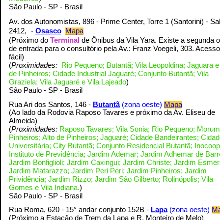
S
ão Paulo - SP - Brasil
Av. dos Autonomistas, 896 - Prime Center, Torre 1 (Santorini) - Sa
2412,
-
Osasco
Mapa
(Próximo do
Terminal
de Ônibus da Vila Yara. Existe a segunda 
de entrada para o consultório pela Av.: Franz Voegeli, 303. Acess
fácil
)
(
Proximidades:
Rio Pequeno; Butantã; Vila Leopoldina; Jaguara e 
de Pinheiros; Cidade Industrial Jaguaré; Conjunto Butantã; Vila
Graziela; Vila Jaguaré e Vila Lajeado
)
S
ão Paulo - SP - Brasil
Rua Ari dos Santos, 146 -
Butantã
(zona oeste)
Mapa
(Ao lado da Rodovia Raposo Tavares e próximo da Av. Eliseu de
)
Almeida
(
Proximidades:
Raposo Tavares; Vila Sonia; Rio Pequeno; Morum
Pinheiros; Alto de Pinheiros; Jaguaré; Cidade Bandeirantes; Cida
Universitária; City Butantã; Conjunto Residencial Butantã; Inocoop
Instituto de Previdência; Jardim Ademar; Jardim Adhemar de Barr
Jardim Bonfiglioli; Jardim Caxingui; Jardim Christe; Jardim Esmer
Jardim Matarazzo; Jardim Peri Peri; Jardim Pinheiros; Jardim
Prividência; Jardim Rizzo; Jardim São Gilberto; Rolinópolis; Vila
Gomes e Vila Indiana.
)
S
ão Paulo - SP - Brasil
Rua Roma, 620 -
15° andar conjunto 152B
-
Lapa
(zona oeste)
M
)
(Próximo a Estação de Trem da Lapa e R. Monteiro de Melo