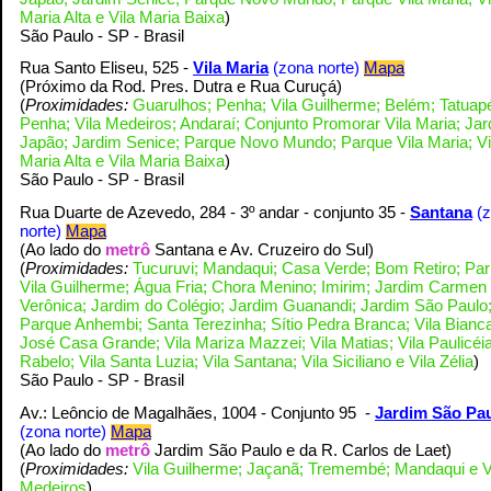
Maria Alta e Vila Maria Baixa
)
S
ão Paulo - SP - Brasil
Rua Santo Eliseu, 525 -
Vila Maria
(zona norte)
Mapa
(Próximo da Rod. Pres. Dutra e Rua Curuçá
)
(
Proximidades:
Guarulhos; Penha; Vila Guilherme; Belém; Tatuap
Penha; Vila Medeiros; Andaraí; Conjunto Promorar Vila Maria; Ja
Japão; Jardim Senice; Parque Novo Mundo; Parque Vila Maria; Vi
Maria Alta e Vila Maria Baixa
)
S
ão Paulo - SP - Brasil
Rua Duarte de Azevedo, 284 -
3º andar - conjunto 35
-
Santana
(
norte)
Mapa
(Ao lado do
metrô
Santana e Av. Cruzeiro do Sul
)
(
Proximidades:
Tucuruvi; Mandaqui; Casa Verde; Bom Retiro; Par
Vila Guilherme; Água Fria; Chora Menino; Imirim; Jardim Carmen
Verônica; Jardim do Colégio; Jardim Guanandi; Jardim São Paulo
Parque Anhembi; Santa Terezinha; Sítio Pedra Branca; Vila Bianca
José Casa Grande; Vila Mariza Mazzei; Vila Matias; Vila Paulicéia
Rabelo; Vila Santa Luzia; Vila Santana; Vila Siciliano e Vila Zélia
)
S
ão Paulo - SP - Brasil
Av.: Leôncio de Magalhães, 1004 - Conjunto 95 -
Jardim São Pa
(zona norte)
Mapa
(Ao lado do
metrô
Jardim São Paulo e da R. Carlos de Laet
)
(
Proximidades:
Vila Guilherme; Jaçanã; Tremembé; Mandaqui e V
Medeiros
)