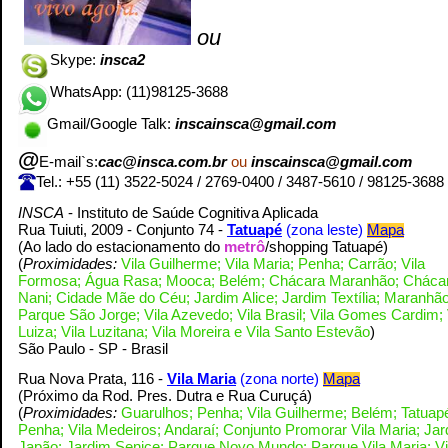
ou
Skype:
insca2
WhatsApp: (11)98125-3688
Gmail/Google Talk:
inscainsca@gmail.com
@
E-mail`s:
cac@insca.com.br
ou
inscainsca@gmail.com
Tel.: +55 (11)
3522-5024 /
2769-0400 /
3487-5610
/
98125-3688
INSCA
- Instituto de Saúde Cognitiva Aplicada
Rua Tuiuti, 2009 - Conjunto 74 -
Tatuapé
(zona leste)
Mapa
(Ao lado do estacionamento do
metrô
/shopping Tatuapé)
(
Proximidades:
Vila Guilherme; Vila Maria; Penha; Carrão; Vila
Formosa; Água Rasa; Mooca; Belém; Chácara Maranhão; Cháca
Nani; Cidade Mãe do Céu; Jardim Alice; Jardim Textília; Maranhão
Parque São Jorge; Vila Azevedo; Vila Brasil; Vila Gomes Cardim; 
Luiza; Vila Luzitana; Vila Moreira e Vila Santo Estevão
)
São Paulo - SP - Brasil
Rua Nova Prata, 116 -
Vila Maria
(zona norte)
Mapa
(Próximo da Rod. Pres. Dutra e Rua Curuçá
)
(
Proximidades:
Guarulhos; Penha; Vila Guilherme; Belém; Tatuap
Penha; Vila Medeiros; Andaraí; Conjunto Promorar Vila Maria; Ja
Japão; Jardim Senice; Parque Novo Mundo; Parque Vila Maria; Vi